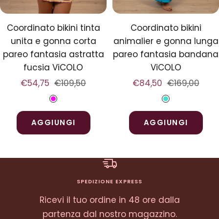
Coordinato bikini tinta
Coordinato bikini
unita e gonna corta
animalier e gonna lunga
pareo fantasia astratta
pareo fantasia bandana
fucsia ViCOLO
ViCOLO
Prezzo
Prezzo
Prezzo
Prezzo
€54,75
€109,50
€84,50
€169,00
di
regolare
di
regolare
F
T
vendita
vendita
u
u
AGGIUNGI
AGGIUNGI
c
r
s
c
i
h
a
e
SPEDIZIONE EXPRESS
s
Ricevi il tuo ordine in 48 ore dalla
e
partenza dal nostro magazzino.