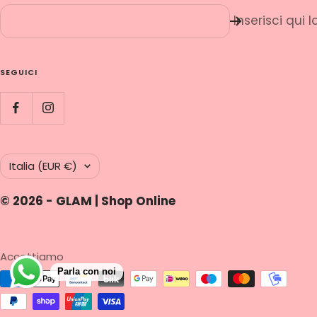
Inserisci qui 
SEGUICI
Paese/Area
Italia (EUR €)
geografica
© 2026 - GLAM | Shop Online
Accettiamo
Parla con noi