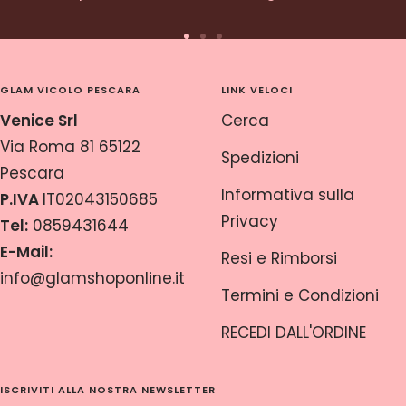
Vai
Vai
Vai
alla
alla
alla
GLAM VICOLO PESCARA
LINK VELOCI
slide
slide
slide
Venice Srl
Cerca
1
2
3
Via Roma 81 65122
Spedizioni
Pescara
Informativa sulla
P.IVA
IT02043150685
Privacy
Tel:
0859431644
E-Mail:
Resi e Rimborsi
info@glamshoponline.it
Termini e Condizioni
RECEDI DALL'ORDINE
ISCRIVITI ALLA NOSTRA NEWSLETTER