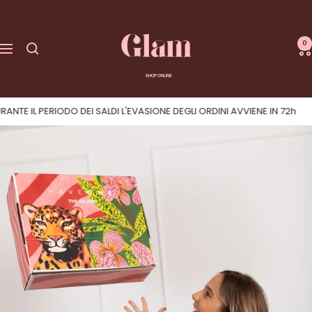
Salta
GLAM
al
0
contenuto
Navigazione
|
Shop
L'EVASIONE DEGLI ORDINI AVVIENE IN 72h
Online