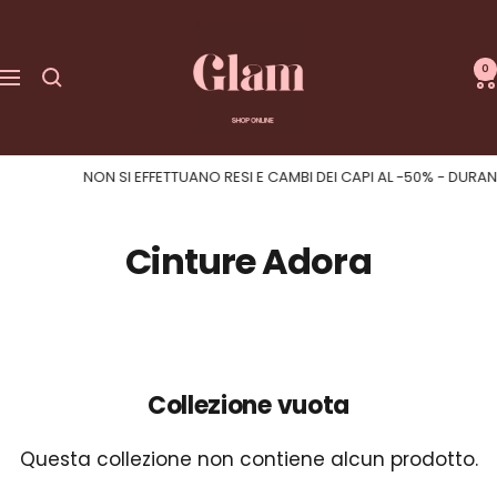
Salta
GLAM
al
|
0
contenuto
Navigazione
Shop
Online
NON SI EFFETTUANO RESI E CAMBI DEI CAPI AL -50% - DURANTE 
Cinture Adora
Collezione vuota
Questa collezione non contiene alcun prodotto.