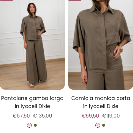
a
s
t
l
s
a
l
o
n
o
i
o
Pantalone gamba larga
Camicia manica corta
in lyocell Dixie
in lyocell Dixie
Prezzo
Prezzo
Prezzo
Prezzo
€67,50
€135,00
€59,50
€119,00
di
regolare
di
regolare
C
M
C
M
vendita
vendita