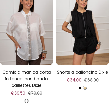
Camicia manica corta
Shorts a palloncino Dixie
in tencel con banda
Prezzo
Prezzo
€34,00
€68,00
paillettes Dixie
di
regolare
N
B
Prezzo
Prezzo
€39,50
€79,00
vendita
e
e
di
regolare
B
r
i
vendita