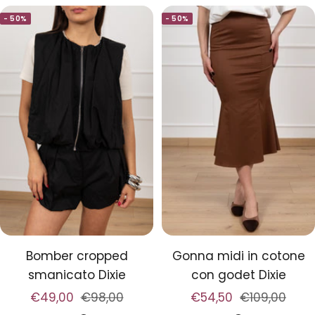
i
o
g
- 50%
- 50%
a
e
n
c
o
Bomber cropped
Gonna midi in cotone
smanicato Dixie
con godet Dixie
Prezzo
Prezzo
Prezzo
Prezzo
€49,00
€98,00
€54,50
€109,00