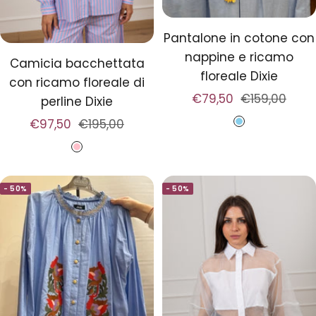
Pantalone in cotone con
nappine e ricamo
Camicia bacchettata
floreale Dixie
con ricamo floreale di
Prezzo
Prezzo
€79,50
€159,00
perline Dixie
di
regolare
Prezzo
Prezzo
€97,50
€195,00
A
vendita
di
regolare
z
R
vendita
z
o
u
- 50%
- 50%
s
r
a
r
o