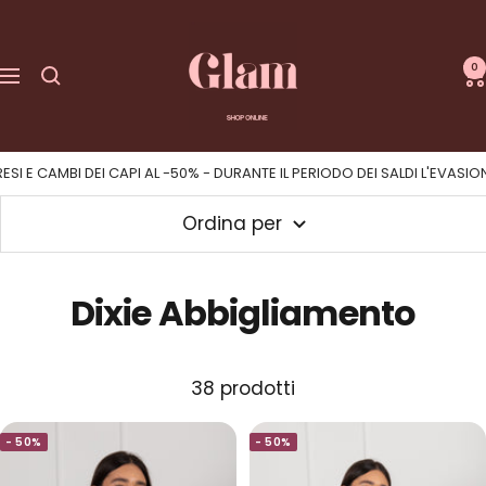
Salta
GLAM
al
|
0
contenuto
Navigazione
Shop
Online
- DURANTE IL PERIODO DEI SALDI L'EVASIONE DEGLI ORDINI AVVIENE IN 72
Ordina per
Dixie Abbigliamento
38 prodotti
- 50%
- 50%