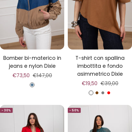
Bomber bi-materico in
T-shirt con spallina
jeans e nylon Dixie
imbottita e fondo
asimmetrico Dixie
Prezzo
Prezzo
€73,50
€147,00
Prezzo
Prezzo
€19,50
€39,00
di
regolare
J
di
regolare
vendita
B
T
G
R
e
vendita
i
a
r
o
a
- 30%
- 50%
a
b
i
s
n
n
a
g
s
s
c
c
i
o