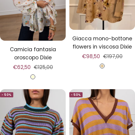
Giacca mono-bottone
flowers in viscosa Dixie
Camicia fantasia
Prezzo
Prezzo
€98,50
€197,00
oroscopo Dixie
di
regolare
Prezzo
Prezzo
€62,50
€125,00
B
vendita
di
regolare
e
C
vendita
i
r
g
- 50%
- 50%
e
e
m
a