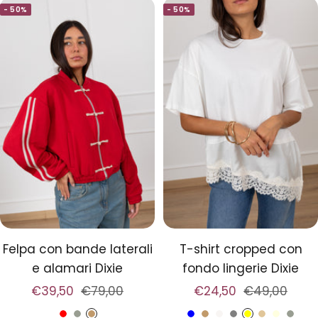
- 50%
- 50%
i
u
u
s
i
n
g
a
g
n
e
e
a
Felpa con bande laterali
T-shirt cropped con
e alamari Dixie
fondo lingerie Dixie
Prezzo
Prezzo
Prezzo
Prezzo
€39,50
€79,00
€24,50
€49,00
di
regolare
di
regolare