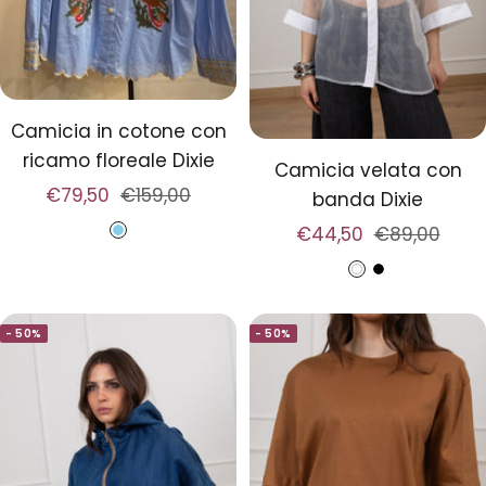
Camicia in cotone con
ricamo floreale Dixie
Camicia velata con
Prezzo
Prezzo
€79,50
€159,00
banda Dixie
di
regolare
Prezzo
Prezzo
€44,50
€89,00
A
vendita
di
regolare
z
B
N
vendita
z
i
e
u
- 50%
- 50%
a
r
r
n
o
r
c
o
o