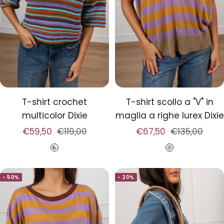
T-shirt crochet
T-shirt scollo a "V" in
multicolor Dixie
maglia a righe lurex Dixie
Prezzo
Prezzo
Prezzo
Prezzo
€59,50
€119,00
€67,50
€135,00
di
regolare
di
regolare
M
L
vendita
vendita
u
i
- 50%
- 20%
l
l
t
l
i
a