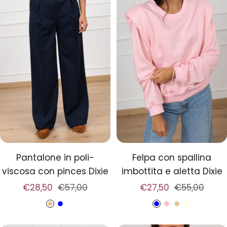
b
i
i
a
i
o
t
a
a
r
e
Pantalone in poli-
Felpa con spallina
viscosa con pinces Dixie
imbottita e aletta Dixie
Prezzo
Prezzo
Prezzo
Prezzo
€28,50
€57,00
€27,50
€55,00
di
regolare
di
regolare
B
B
B
R
B
P
vendita
vendita
e
l
l
o
e
a