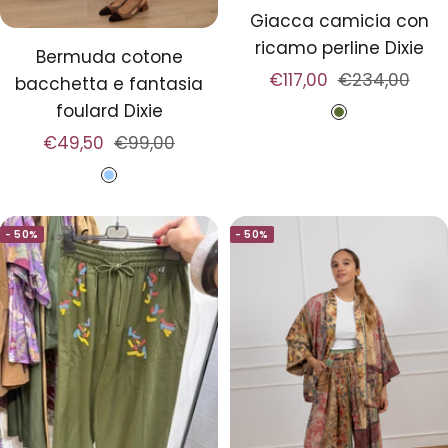
Giacca camicia con
ricamo perline Dixie
Bermuda cotone
Prezzo
Prezzo
€117,00
€234,00
bacchetta e fantasia
di
regolare
foulard Dixie
M
vendita
Prezzo
Prezzo
€49,50
€99,00
i
di
regolare
l
C
vendita
i
e
t
- 50%
- 50%
l
a
e
r
s
e
t
e