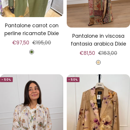
Pantalone carrot con
perline ricamate Dixie
Pantalone in viscosa
Prezzo
Prezzo
€97,50
€195,00
fantasia arabica Dixie
di
regolare
Prezzo
Prezzo
€81,50
€163,00
M
vendita
di
regolare
i
B
vendita
l
e
i
- 50%
- 50%
i
t
g
a
e
r
e