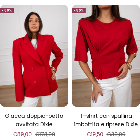
i
i
i
i
- 50%
- 50%
p
l
p
l
r
i
r
i
i
t
i
t
a
a
a
a
r
r
e
e
Giacca doppio-petto
T-shirt con spallina
avvitata Dixie
imbottita e riprese Dixie
Prezzo
Prezzo
Prezzo
Prezzo
€89,00
€178,00
€19,50
€39,00