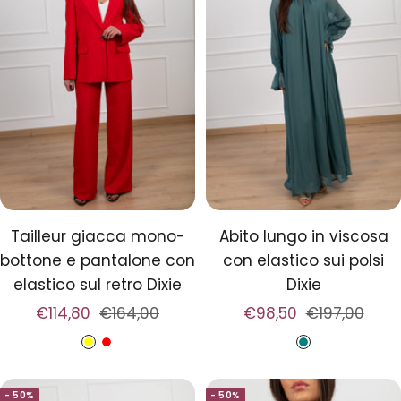
o
c
o
o
Tailleur giacca mono-
Abito lungo in viscosa
bottone e pantalone con
con elastico sui polsi
elastico sul retro Dixie
Dixie
Prezzo
Prezzo
Prezzo
Prezzo
€114,80
€164,00
€98,50
€197,00
di
regolare
di
regolare
G
R
O
vendita
vendita
i
o
t
- 50%
- 50%