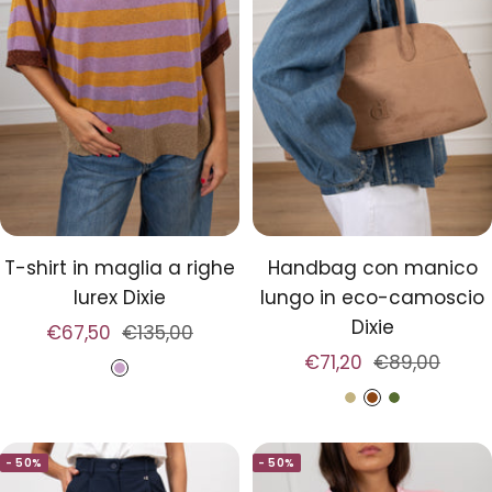
c
o
l
o
r
T-shirt in maglia a righe
Handbag con manico
lurex Dixie
lungo in eco-camoscio
Dixie
Prezzo
Prezzo
€67,50
€135,00
Prezzo
Prezzo
€71,20
€89,00
di
regolare
L
di
regolare
vendita
S
C
M
i
vendita
a
u
i
l
- 50%
- 50%
b
o
l
l