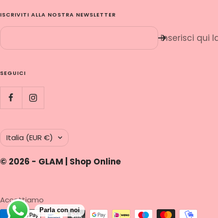
ISCRIVITI ALLA NOSTRA NEWSLETTER
Inserisci qui 
SEGUICI
Paese/Area
Italia (EUR €)
geografica
© 2026 - GLAM | Shop Online
Accettiamo
Parla con noi