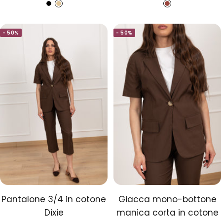
di
regolare
di
regolare
N
B
C
vendita
vendita
e
e
o
- 50%
- 50%
r
i
g
o
g
n
e
a
c
Pantalone 3/4 in cotone
Giacca mono-bottone
Dixie
manica corta in cotone