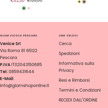
Prezzo
Prezzo
€62,50
€125,00
di
regolare
V
T
di
regolare
vendita
V
R
e
a
vendita
e
o
r
b
r
s
d
a
d
a
e
c
GLAM VICOLO PESCARA
LINK VELOCI
e
o
c
Venice Srl
Cerca
l
o
Via Roma 81 65122
i
Spedizioni
Pescara
v
Informativa sulla
P.IVA
IT02043150685
a
Privacy
Tel:
0859431644
E-Mail:
Resi e Rimborsi
info@glamshoponline.it
Termini e Condizioni
RECEDI DALL'ORDINE