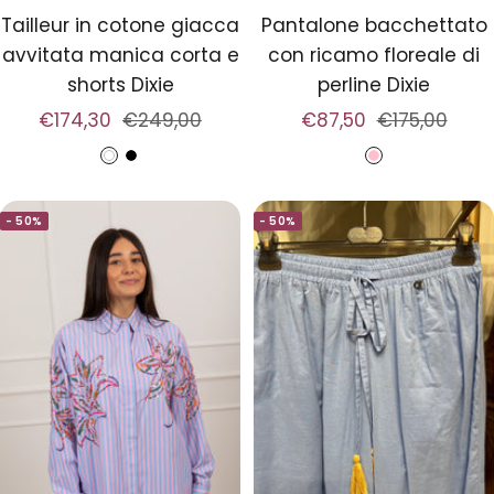
Tailleur in cotone giacca
Pantalone bacchettato
avvitata manica corta e
con ricamo floreale di
shorts Dixie
perline Dixie
Prezzo
Prezzo
Prezzo
Prezzo
€174,30
€249,00
€87,50
€175,00
di
regolare
di
regolare
B
N
R
vendita
vendita
i
e
o
- 50%
- 50%
a
r
s
n
o
a
c
o